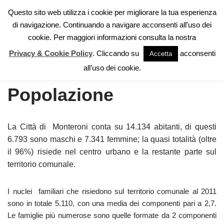
Questo sito web utilizza i cookie per migliorare la tua esperienza
di navigazione. Continuando a navigare acconsenti all'uso dei
Vai
cookie. Per maggiori informazioni consulta la nostra
al
contenuto
Privacy & Cookie Policy
. Cliccando su
acconsenti
Accetta
Home
»
Territorio
»
Popolazione
all’uso dei cookie.
Popolazione
La Città di Monteroni conta su 14.134 abitanti, di questi
6.793 sono maschi e 7.341 femmine; la quasi totalità (oltre
il 96%) risiede nel centro urbano e la restante parte sul
territorio comunale.
I nuclei familiari che risiedono sul territorio comunale al 2011
sono in totale 5.110, con una media dei componenti pari a 2,7.
Le famiglie più numerose sono quelle formate da 2 componenti