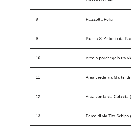
7
Piazza Galvani
8
Piazzetta Politi
9
Piazza S. Antonio da Pa
10
Area a parcheggio tra vi
11
Area verde via Martiri di
12
Area verde via Colavita (
13
Parco di via Tito Schipa 