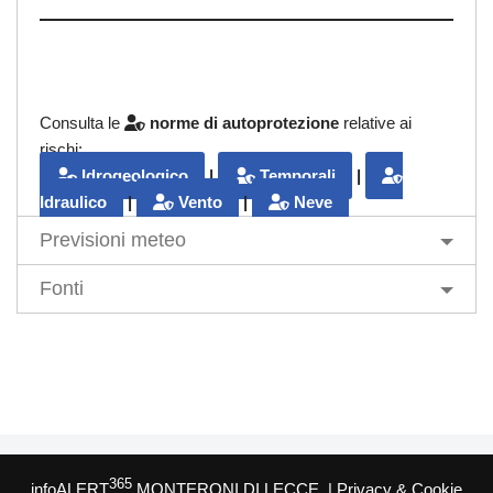
Consulta le
norme di autoprotezione
relative ai
rischi:
Idrogeologico
|
Temporali
|
Idraulico
|
Vento
|
Neve
Previsioni meteo
Fonti
365
infoALERT
MONTERONI DI LECCE
|
Privacy & Cookie