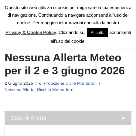
Questo sito web utilizza i cookie per migliorare la tua esperienza
di navigazione. Continuando a navigare acconsenti all'uso dei
Vai
cookie. Per maggiori informazioni consulta la nostra
al
contenuto
Privacy & Cookie Policy
. Cliccando su
acconsenti
Accetta
Home
»
Nessuna Allerta Meteo per il 2 e 3 giugno 2026
all’uso dei cookie.
Nessuna Allerta Meteo
per il 2 e 3 giugno 2026
2 Giugno 2026
di
Protezione Civile Monteroni
Nessuna Allerta
,
Rischio Meteo-Idro
Stato di Allerta